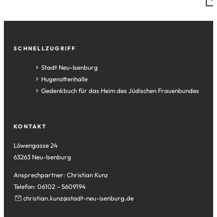
Fußzeile
SCHNELLZUGRIFF
(Öffnet
Stadt Neu-Isenburg
in
(Öffnet
Hugenottenhalle
einem
in
(Öffnet
Gedenkbuch für das Heim des Jüdischen Frauenbundes
neuen
einem
in
Tab)
neuen
einem
Tab)
neuen
KONTAKT
Tab)
Löwengasse 24
63263 Neu-Isenburg
Ansprechpartner: Christian Kunz
Telefon: 06102 – 5609194
christian.kunz
stadt-neu-isenburg
de