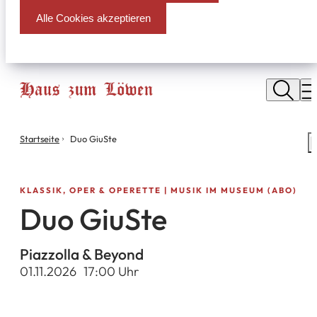
Alle Cookies akzeptieren
Stadt
Neu
M
Isenburg
Sie
Startseite
Duo GiuSte
S
befinden
m
sich
hier:
KLASSIK, OPER & OPERETTE | MUSIK IM MUSEUM (ABO)
Duo GiuSte
Piazzolla & Beyond
01.11.2026
17
:00
Uhr