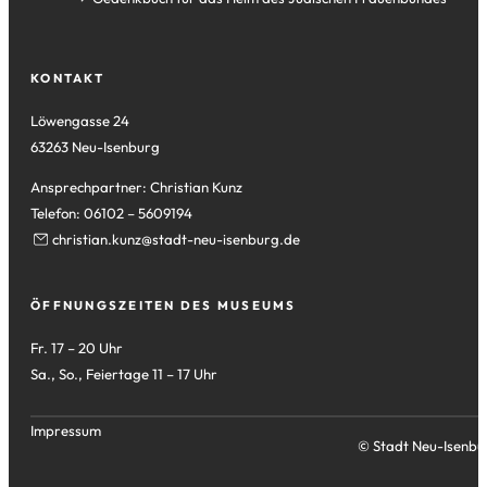
neuen
einem
in
Tab)
neuen
einem
Tab)
neuen
KONTAKT
Tab)
Löwengasse 24
63263 Neu-Isenburg
Ansprechpartner: Christian Kunz
Telefon: 06102 – 5609194
christian.kunz
stadt-neu-isenburg
de
ÖFFNUNGSZEITEN DES MUSEUMS
Fr. 17 – 20 Uhr
Sa., So., Feiertage 11 – 17 Uhr
Impressum
© Stadt Neu-Isenbu