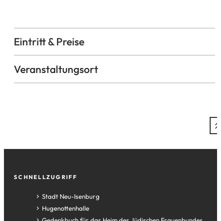
Eintritt & Preise
Veranstaltungsort
Fußzeile
SCHNELLZUGRIFF
(Öffnet
Stadt Neu-Isenburg
in
(Öffnet
Hugenottenhalle
einem
in
(Öffnet
Gedenkbuch für das Heim des Jüdischen Frauenbundes