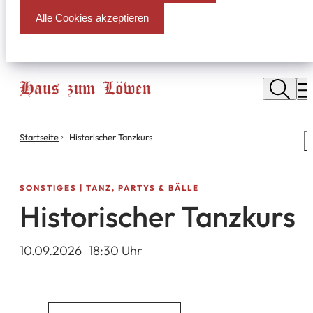
Alle Cookies akzeptieren
Stadt
Neu
M
Isenburg
Sie
Startseite
Historischer Tanzkurs
S
befinden
m
sich
hier:
SONSTIGES | TANZ, PARTYS & BÄLLE
Historischer Tanzkurs
10.09.2026
18
:30
Uhr